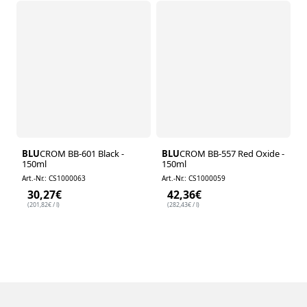
BLU
CROM BB-601 Black -
BLU
CROM BB-557 Red Oxide -
150ml
150ml
Art.-Nr.: CS1000063
Art.-Nr.: CS1000059
30,27
€
42,36
€
(
201,82
€
/ l)
(
282,43
€
/ l)