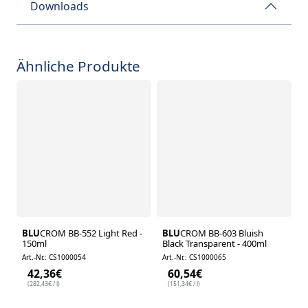
Downloads
Ähnliche Produkte
BLU
CROM BB-552 Light Red -
BLU
CROM BB-603 Bluish
150ml
Black Transparent - 400ml
Art.-Nr.: CS1000054
Art.-Nr.: CS1000065
42,36
€
60,54
€
(
282,43
€
/ l)
(
151,34
€
/ l)