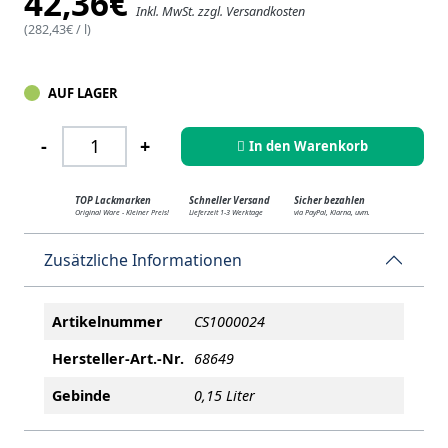
42,36
€
Inkl. MwSt. zzgl. Versandkosten
(
282,43
€
/ l)
AUF LAGER
BLUCROM BB-204 Orange Yellow Transparent - 1
-
+
In den Warenkorb
TOP Lackmarken
Schneller Versand
Sicher bezahlen
Original Ware - Kleiner Preis!
Lieferzeit 1-3 Werktage
via PayPal, Klarna, uvm.
Zusätzliche Informationen
Artikelnummer
CS1000024
Hersteller-Art.-Nr.
68649
Gebinde
0,15 Liter