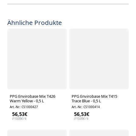
Ähnliche Produkte
PPG Envirobase Mix T426
PPG Envirobase Mix T415
Warm Yellow - 0,5 L
Trace Blue - 0,5 L
Art.-Nr.: CS1000427
Art.-Nr.: CS1000414
56,53
€
56,53
€
(
113,05
€
/ l)
(
113,05
€
/ l)