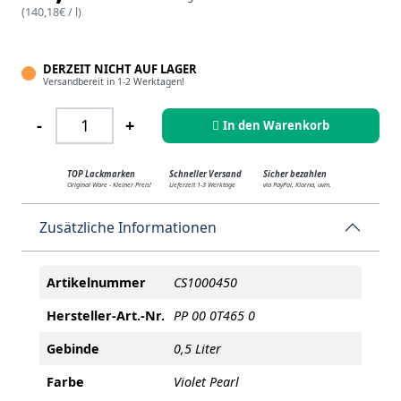
(
140,18
€
/ l)
DERZEIT NICHT AUF LAGER
Versandbereit in 1-2 Werktagen!
PPG Envirobase Mix T465 Red Pearl - 0,5 L Menge
-
+
In den Warenkorb
TOP Lackmarken
Schneller Versand
Sicher bezahlen
Original Ware - Kleiner Preis!
Lieferzeit 1-3 Werktage
via PayPal, Klarna, uvm.
Zusätzliche Informationen
Artikelnummer
CS1000450
Hersteller-Art.-Nr.
PP 00 0T465 0
Gebinde
0,5 Liter
Farbe
Violet Pearl