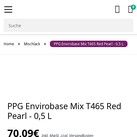
0
»
»
Home
Mischlack
PPG Envirobase Mix T465 Red Pearl - 0,5 L
PPG Envirobase Mix T465 Red
Pearl - 0,5 L
70,09
€
Inkl. MwSt. zzgl. Versandkosten