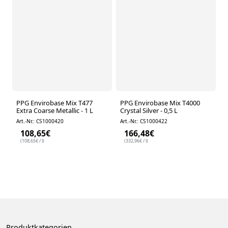
PPG Envirobase Mix T477
PPG Envirobase Mix T4000
Extra Coarse Metallic - 1 L
Crystal Silver - 0,5 L
Art.-Nr.: CS1000420
Art.-Nr.: CS1000422
108,65
€
166,48
€
(
108,65
€
/ l)
(
332,96
€
/ l)
Produktkategorien